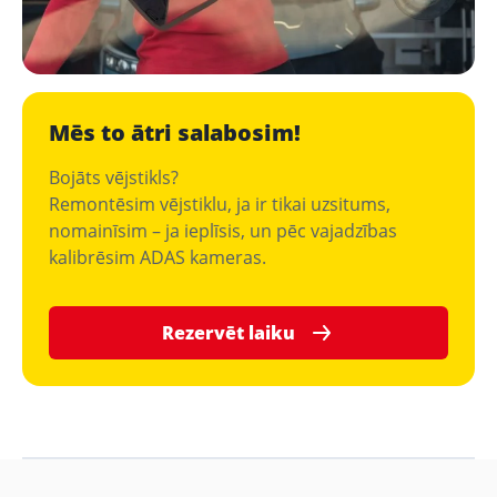
Mēs to ātri salabosim!
Bojāts vējstikls?
Remontēsim vējstiklu, ja ir tikai uzsitums,
nomainīsim – ja ieplīsis, un pēc vajadzības
kalibrēsim ADAS kameras.
Rezervēt laiku