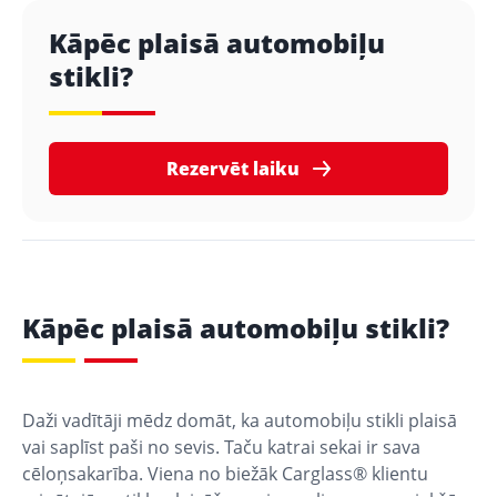
Kāpēc plaisā automobiļu
stikli?
Rezervēt laiku
Kāpēc plaisā automobiļu stikli?
Daži vadītāji mēdz domāt, ka automobiļu stikli plaisā
vai saplīst paši no sevis. Taču katrai sekai ir sava
cēloņsakarība. Viena no biežāk Carglass® klientu