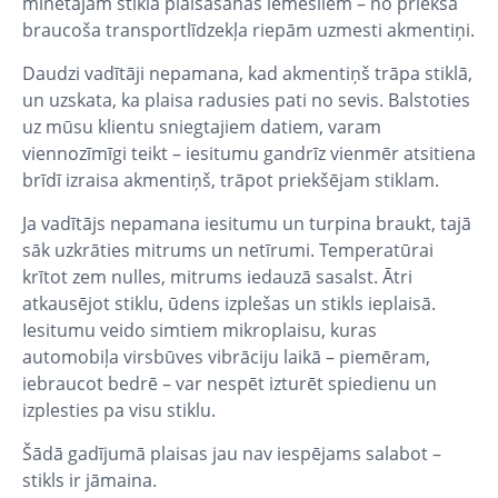
minētajām stikla plaisāšanas iemesliem – no priekšā
braucoša transportlīdzekļa riepām uzmesti akmentiņi.
Daudzi vadītāji nepamana, kad akmentiņš trāpa stiklā,
un uzskata, ka plaisa radusies pati no sevis. Balstoties
uz mūsu klientu sniegtajiem datiem, varam
viennozīmīgi teikt – iesitumu gandrīz vienmēr atsitiena
brīdī izraisa akmentiņš, trāpot priekšējam stiklam.
Ja vadītājs nepamana iesitumu un turpina braukt, tajā
sāk uzkrāties mitrums un netīrumi. Temperatūrai
krītot zem nulles, mitrums iedauzā sasalst. Ātri
atkausējot stiklu, ūdens izplešas un stikls ieplaisā.
Iesitumu veido simtiem mikroplaisu, kuras
automobiļa virsbūves vibrāciju laikā – piemēram,
iebraucot bedrē – var nespēt izturēt spiedienu un
izplesties pa visu stiklu.
Šādā gadījumā plaisas jau nav iespējams salabot –
stikls ir jāmaina.