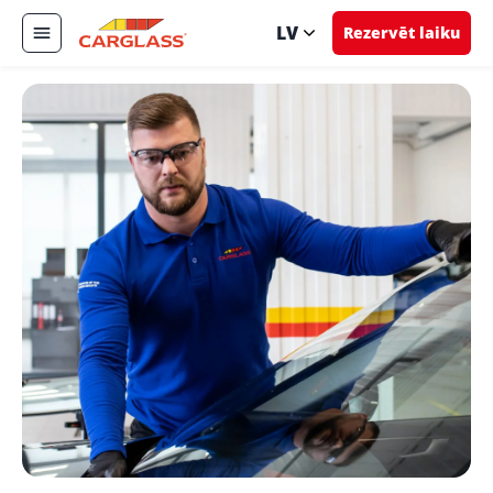
LV
Rezervēt laiku