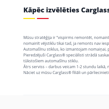
Kāpēc izvēlēties Carglas
Mūsu stratēģija ir “vispirms remontēt, nomainī
nomainīt vējstiklu tikai tad, ja remonts nav ie
Automašīnu stiklus, ko izmantojam nomaiņai, pi
Pieredzējuši Carglass® speciālisti strādā sask
tūkstošiem automašīnu stiklu.
Ātrs serviss – darbus veicam 1-2 stundu laikā
Nāciet uz mūsu Carglass® filiāli un pārliecinieti