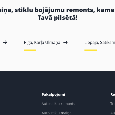
aiņa, stiklu bojājumu remonts, kame
Tavā pilsētā!
Rīga, Kārļa Ulmaņa
Liepāja, Satiksm
Pakalpojumi
Re
Auto stiklu remonts
Tr
Auto stiklu maiņa
Au