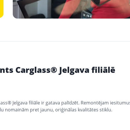
ts Carglass® Jelgava filiālē
lass® Jelgava filiāle ir gatava palīdzēt. Remontējam iesitumu
u nomainām pret jaunu, oriģinālas kvalitātes stiklu.