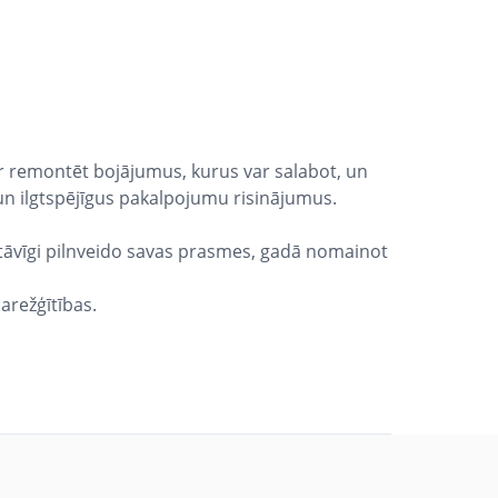
ir remontēt bojājumus, kurus var salabot, un
 un ilgtspējīgus pakalpojumu risinājumus.
astāvīgi pilnveido savas prasmes, gadā nomainot
arežģītības.