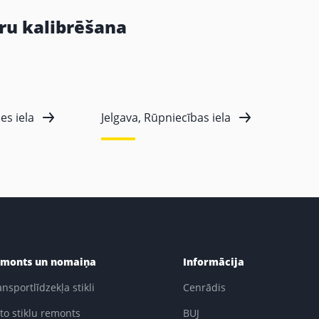
ru kalibrēšana
es iela
Jelgava, Rūpniecības iela
monts un nomaiņa
Informācija
ansportlīdzekļa stikli
Cenrādis
to stiklu remonts
BUJ