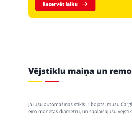
Rezervēt laiku
Vējstiklu maiņa un remon
Ja jūsu automašīnas stikls ir bojāts, mūsu Carg
eiro monētas diametru, un saplaisājušu vējstikl