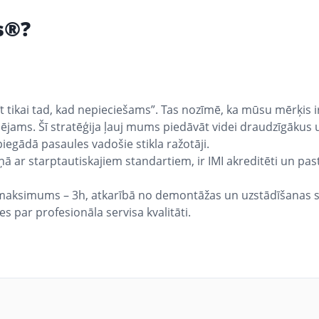
s®?
t tikai tad, kad nepieciešams”. Tas nozīmē, ka mūsu mērķis 
spējams. Šī stratēģija ļauj mums piedāvāt videi draudzīgākus
egādā pasaules vadošie stikla ražotāji.
aņā ar starptautiskajiem standartiem, ir IMI akreditēti un p
, maksimums – 3h, atkarībā no demontāžas un uzstādīšanas s
es par profesionāla servisa kvalitāti.