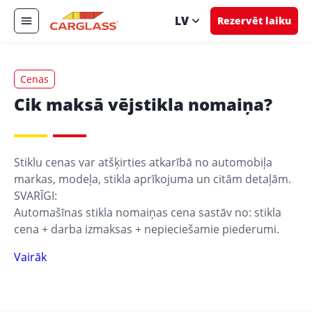
LV
Rezervēt laiku
Cenas
Cik maksā vējstikla nomaiņa?
Stiklu cenas var atšķirties atkarībā no automobiļa
markas, modeļa, stikla aprīkojuma un citām detaļām.
SVARĪGI:
Automašīnas stikla nomaiņas cena sastāv no: stikla
cena + darba izmaksas + nepieciešamie piederumi.
Vairāk