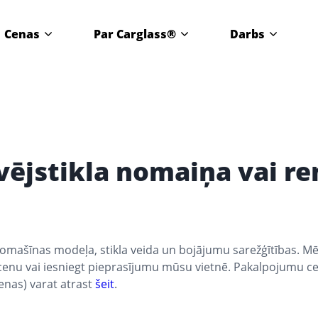
Cenas
Par Carglass®
Darbs
vējstikla nomaiņa vai r
tomašīnas modeļa, stikla veida un bojājumu sarežģītības. Mē
cenu vai iesniegt pieprasījumu mūsu vietnē. Pakalpojumu ce
nas) varat atrast
šeit
.