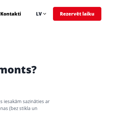
Kontakti
LV
Rezervēt laiku
emonts?
s iesakām sazināties ar
nas (bez stikla un