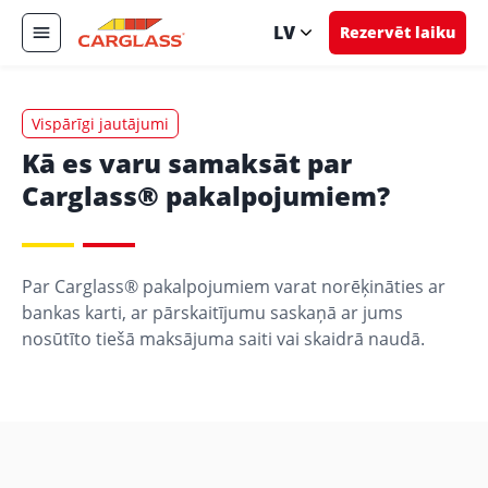
LV
Rezervēt laiku
Vispārīgi jautājumi
Kā es varu samaksāt par
Carglass® pakalpojumiem?
Par Carglass® pakalpojumiem varat norēķināties ar
bankas karti, ar pārskaitījumu saskaņā ar jums
nosūtīto tiešā maksājuma saiti vai skaidrā naudā.